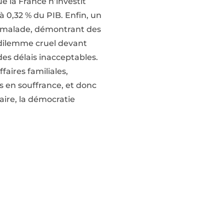
e la France n’investit
à 0,32 % du PIB. Enfin, un
nt malade, démontrant des
e dilemme cruel devant
des délais inacceptables.
ffaires familiales,
rs en souffrance, et donc
aire, la démocratie