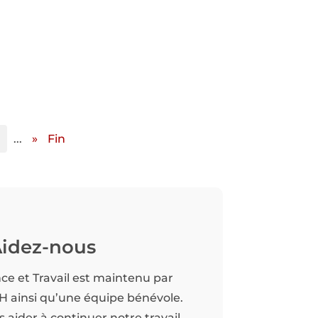
...
»
Fin
idez-nous
nce et Travail est maintenu par
TH ainsi qu’une équipe bénévole.
aider à continuer notre travail.