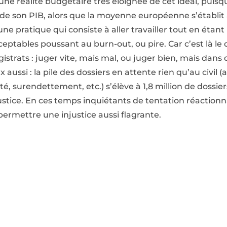
une réalité budgétaire très éloignée de cet idéal, puisqu
 de son PIB, alors que la moyenne européenne s’établit 
e pratique qui consiste à aller travailler tout en éta
cceptables poussant au burn-out, ou pire. Car c’est là l
istrats : juger vite, mais mal, ou juger bien, mais dans 
x aussi : la pile des dossiers en attente rien qu’au civil (a
é, surendettement, etc.) s’élève à 1,8 million de dossie
 justice. En ces temps inquiétants de tentation réactionn
permettre une injustice aussi flagrante.