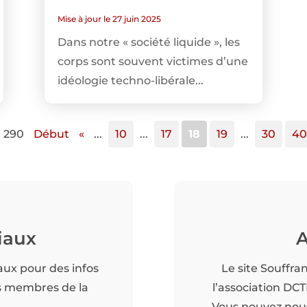
Mise à jour le 27 juin 2025
Dans notre « société liquide », les
corps sont souvent victimes d’une
idéologie techno-libérale...
r 290
Début
«
...
10
...
17
18
19
...
30
40
iaux
A
aux pour des infos
Le site Souffra
es membres de la
l’association DC
Vous pouvez nous 