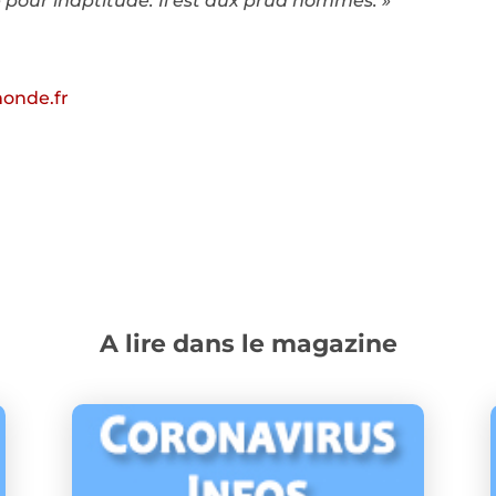
ié pour inaptitude. Il est aux prud’hommes. »
onde.fr
A lire dans le magazine