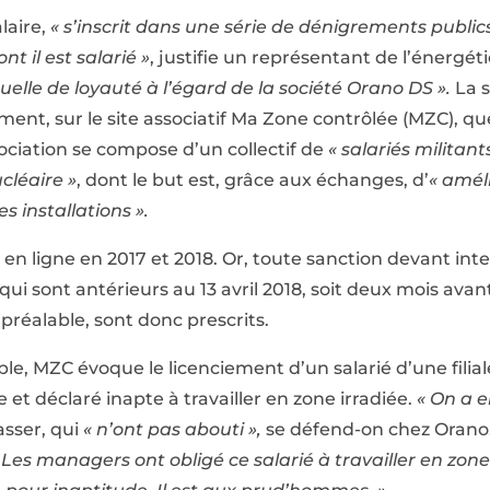
laire,
« s’inscrit dans une série de dénigrements publics
t il est salarié »
, justifie un représentant de l’énergét
uelle de loyauté à l’égard de la société Orano DS ».
La 
ent, sur le site associatif Ma Zone contrôlée (MZC), q
sociation se compose d’un collectif de
« salariés militant
ucléaire »
, dont le but est, grâce aux échanges, d’
« améli
s installations ».
en ligne en 2017 et 2018. Or, toute sanction devant int
qui sont antérieurs au 13 avril 2018, soit deux mois avant
 préalable, sont donc prescrits.
ple, MZC évoque le licenciement d’un salarié d’une filial
 et déclaré inapte à travailler en zone irradiée.
« On a e
asser, qui
« n’ont pas abouti »,
se défend-on chez Orano. 
 Les managers ont obligé ce salarié à travailler en zone i