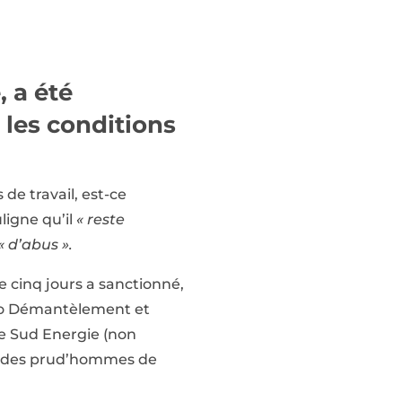
 a été
 les conditions
 de travail, est-ce
ligne qu’il
« reste
« d’abus ».
de cinq jours a sanctionné,
rano Démantèlement et
 de Sud Energie (non
eil des prud’hommes de