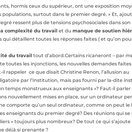
nants, hormis ceux du supérieur, ont une exposition mo
 populations, surtout dans le premier degré. » Et, ajout
degré ressent plus de tensions psychosociales dans s
 la complexité du travail
et du
manque de soutien hiér
qui détaillent toutes les réponses faites ( et qu’on pour
ité du travail
tout d’abord.Certains ricaneront – par 
 toutes les injonctions, les nouvelles demandes faites p
-il rappeler ce que disait Christine Renon, l’allusion au 
atoire par l’Institution, mais pas fourni par la-dite in
d un temps monstrueux aux enseignants »? Faut-il parler 
ions nouvellement mises en place, sur un ordinateur per
 ne comporte qu’un seul ordinateur, comme on peut le li
es enseignants du premier degré? Des réunions qui se m
uliers » toujours plus nombreux? De tout ce qui s’ajoute
he déjà si prenante ?