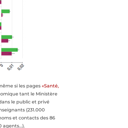
t même si les pages
«Santé,
comique tant le Ministère
ns le public et privé
enseignants (231.000
 noms et contacts des 86
0 agents…).