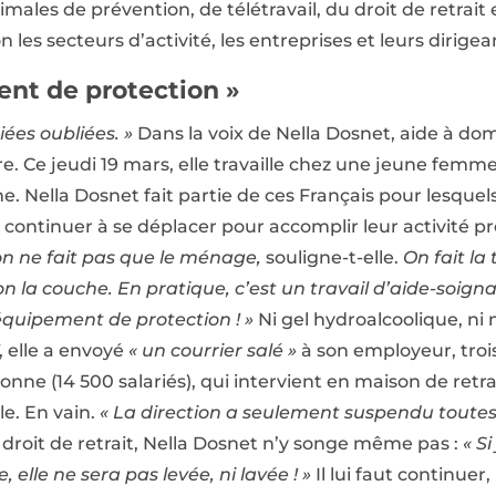
ales de prévention, de télétravail, du droit de retrait e
n les secteurs d’activité, les entreprises et leurs dirigea
nt de protection »
ées oubliées. »
Dans la voix de Nella Dosnet, aide à dom
re. Ce jeudi 19 mars, elle travaille chez une jeune femm
 Nella Dosnet fait partie de ces Français pour lesquels 
 continuer à se déplacer pour accomplir leur activité pr
 on ne fait pas que le ménage,
souligne-t-elle.
On fait la
 on la couche. En pratique, c’est un travail d’aide-soig
quipement de protection ! »
Ni gel hydroalcoolique, ni 
 elle a envoyé
« un courrier salé »
à son employeur, troi
sonne (14 500 salariés), qui intervient en maison de retr
e. En vain.
« La direction a seulement suspendu toutes
droit de retrait, Nella Dosnet n’y songe même pas :
« S
lle ne sera pas levée, ni lavée ! »
Il lui faut continuer