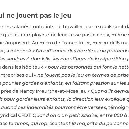
i ne jouent pas le jeu
te les salariés contraints de travailler, parce qu’ils sont
 que leur employeur ne leur laisse pas le choix, même s’i
 s’imposent. Au micro de France Inter, mercredi 18 mars
ger, a dénoncé
« l’insuffisance des barrières de protec
 les services à domicile, les chauffeurs de la répartit
 dans les hôpitaux
« pour les personnes qui font le net
entreprises qui
« ne jouent pas le jeu en termes de pris
 pour les gardes d’enfants, en faisant pression sur les s
 près de Nancy (Meurthe-et-Moselle).
« Quand ils dema
it pour garder leurs enfants, la direction leur explique 
re quand ces indemnités pourront être versées
, témoig
yndical CFDT.
Quand on a un petit salaire, entre 800 à
rt des femmes, qui représentent la majorité du personnel