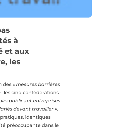
pas
tés à
é et aux
e, les
on des
« mesures barrières
, les cinq confédérations
irs publics et entreprises
riés devant travailler »
.
 pratiques, identiques
ité préoccupante dans le