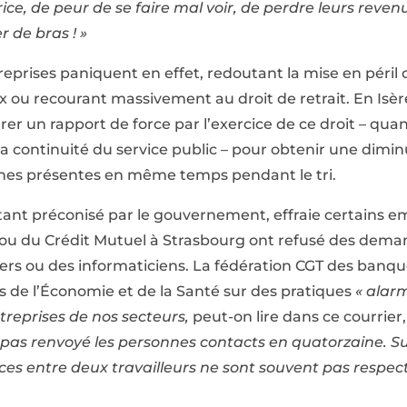
ice, de peur de se faire mal voir, de perdre leurs revenu
 de bras ! »
reprises paniquent en effet, redoutant la mise en péril d
ux ou recourant massivement au droit de retrait. En Isèr
er un rapport de force par l’exercice de ce droit – qu
la continuité du service public – pour obtenir une dimi
nes présentes en même temps pendant le tri.
rtant préconisé par le gouvernement, effraie certains 
ou du Crédit Mutuel à Strasbourg ont refusé des deman
ers ou des informaticiens. La fédération CGT des banqu
es de l’Économie et de la Santé sur des pratiques
« alar
treprises de nos secteurs,
peut-on lire dans ce courrier
a pas renvoyé les personnes contacts en quatorzaine. S
ces entre deux travailleurs ne sont souvent pas respec