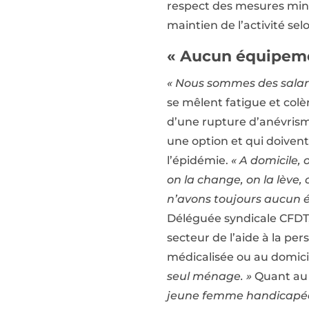
respect des mesures minim
maintien de l’activité selo
« Aucun équipeme
« Nous sommes des salari
se mêlent fatigue et colè
d’une rupture d’anévrisme.
une option et qui doivent
l’épidémie.
« A domicile,
on la change, on la lève,
n’avons toujours aucun é
Déléguée syndicale CFDT,
secteur de l’aide à la per
médicalisée ou au domicil
seul ménage. »
Quant au 
jeune femme handicapée, e