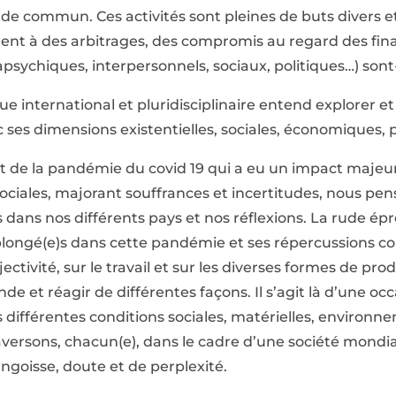
e commun. Ces activités sont pleines de buts divers et
lent à des arbitrages, des compromis au regard des final
trapsychiques, interpersonnels, sociaux, politiques…) sont-
e international et pluridisciplinaire entend explorer et
nc ses dimensions existentielles, sociales, économiques, 
ut de la pandémie du covid 19 qui a eu un impact majeur 
 sociales, majorant souffrances et incertitudes, nous pe
dans nos différents pays et nos réflexions. La rude épr
ongé(e)s dans cette pandémie et ses répercussions con
ectivité, sur le travail et sur les diverses formes de pro
de et réagir de différentes façons. Il s’agit là d’une oc
s différentes conditions sociales, matérielles, environ
raversons, chacun(e), dans le cadre d’une société mond
angoisse, doute et de perplexité.