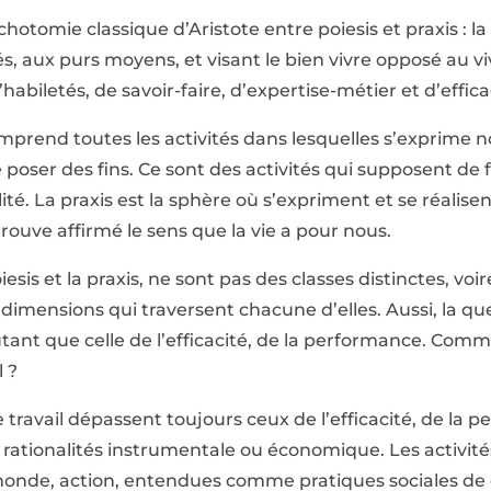
ichotomie classique d’Aristote entre poiesis et praxis : la
ités, aux purs moyens, et visant le bien vivre opposé au vi
abiletés, de savoir-faire, d’expertise-métier et d’effica
omprend toutes les activités dans lesquelles s’exprime n
ser des fins. Ce sont des activités qui supposent de fa
ité. La praxis est la sphère où s’expriment et se réalise
trouve affirmé le sens que la vie a pour nous.
 poiesis et la praxis, ne sont pas des classes distinctes, vo
 dimensions qui traversent chacune d’elles. Aussi, la que
tant que celle de l’efficacité, de la performance. Comme
l ?
e travail dépassent toujours ceux de l’efficacité, de la 
es rationalités instrumentale ou économique. Les activité
monde, action, entendues comme pratiques sociales de 