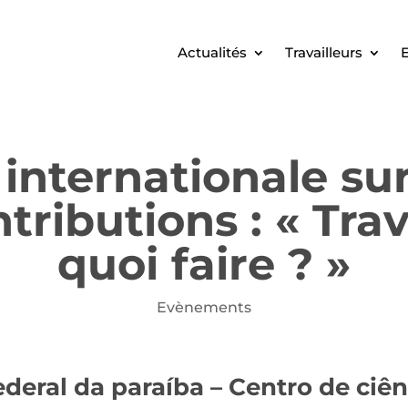
Actualités
Travailleurs
E
nternationale sur 
tributions : « Trava
quoi faire ? »
Evènements
ederal da paraíba – Centro de ciê