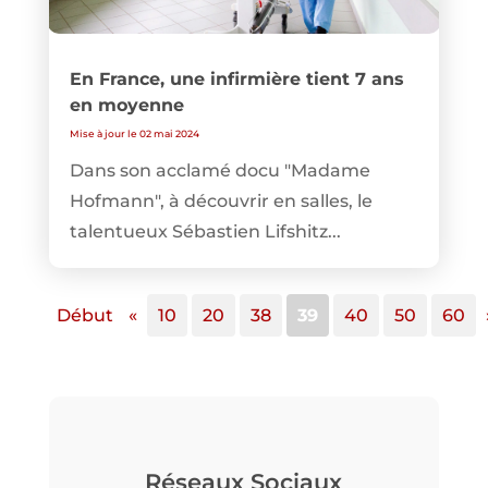
En France, une infirmière tient 7 ans
en moyenne
Mise à jour le 02 mai 2024
Dans son acclamé docu "Madame
Hofmann", à découvrir en salles, le
talentueux Sébastien Lifshitz...
Début
«
10
20
38
39
40
50
60
Réseaux Sociaux