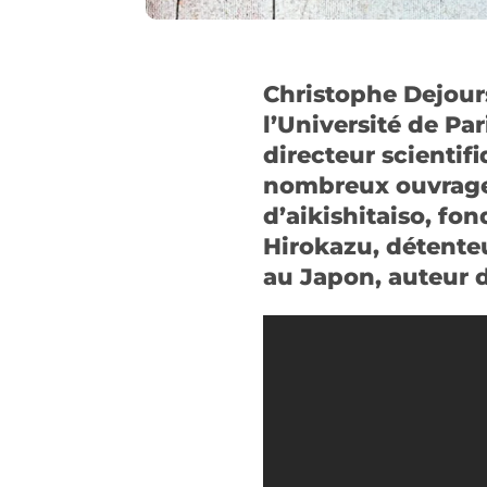
Christophe Dejours
l’Université de Pa
directeur scientif
nombreux ouvrages
d’aikishitaiso, f
Hirokazu, détenteu
au Japon, auteur 