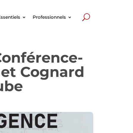
ssentiels
Professionnels
 Conférence-
 et Cognard
ube