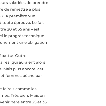
leurs salariées de prendre
tre de remettre à plus
ue ». A première vue
 toute épreuve. Le fait
re 20 et 35 ans – est
 si le progrès technique
ucunement une obligation
débattus Outre-
res (qui auraient alors
. Mais plus encore, cet
s et femmes pèche par
 de faire « comme les
mmes. Très bien. Mais on
venir père entre 25 et 35