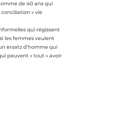
L’homme de 40 ans qui
onciliation « vie
nformelles qui régissent
si les femmes veulent
s un ersatz d’homme qui
qui peuvent « tout » avoir