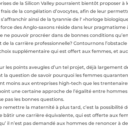
ses de la Silicon Valley pourraient bientôt proposer à 
frais de la congélation d’ovocytes, afin de leur permet
 s’affranchir ainsi de la tyrannie de l' »horloge biologiq
force des Anglo-saxons réside dans leur pragmatisme à
e ne pouvoir procréer dans de bonnes conditions qu’ent
 de la carrière professionnelle? Contournons l’obstacle
 choix supplémentaire qui est offert aux femmes, et a
r les points aveugles d’un tel projet, déjà largement 
 la question de savoir pourquoi les femmes quarantenai
t moins aux entreprises high-tech que les trentenaires
point une certaine approche de l’égalité entre homme
se pas les bonnes questions.
de remettre la maternité à plus tard, c’est la possibilité
e bâtir une carrière équivalente, qui est offerte aux fe
t qu’ il n’est pas demandé aux hommes de renoncer à de