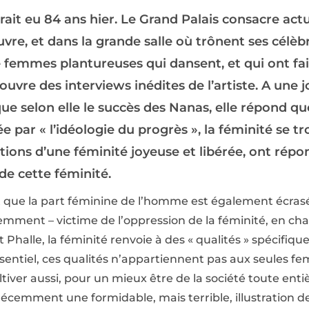
urait eu 84 ans hier. Le Grand Palais consacre ac
vre, et dans la grande salle où trônent ses célèb
e femmes plantureuses qui dansent, et qui ont f
uvre des interviews inédites de l’artiste. A une jo
e selon elle le succès des Nanas, elle répond qu
e par « l’idéologie du progrès », la féminité se tr
tions d’une féminité joyeuse et libérée, ont répo
de cette féminité.
ant que la part féminine de l’homme est également écrasé
éremment – victime de l’oppression de la féminité, en cha
 Phalle, la féminité renvoie à des « qualités » spécifiques
essentiel, ces qualités n’appartiennent pas aux seules fe
iver aussi, pour un mieux être de la société toute entiè
récemment une formidable, mais terrible, illustration de 