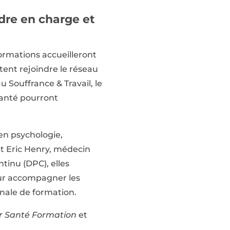
ndre en charge et
formations accueilleront
tent rejoindre le réseau
u Souffrance & Travail, le
santé pourront
 en psychologie,
et Eric Henry, médecin
tinu (DPC), elles
our accompagner les
nnale de formation.
r Santé Formation
et