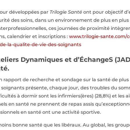
 jour développées par
Trilogie Santé
ont pour objectif d’
écurité des soins, dans un environnement de plus en plu
 interprofessionnelles, ces journées de proximité intègr
s, calendrier et inscriptions :
www.trilogie-sante.com/c
de-la-qualite-de-vie-des-soignants
teliers Dynamiques et d’ÉchangeS (JAD
té.
 rapport de recherche et sondage sur la santé de plus
es soignants présente, chaque jour, des troubles du somm
icultés à dormir sont les infirmiers(ères) (28,8%) et les a
nels en santé ne prennent de repas assis qu’exceptionn
ionnels en santé ont une activité sportive.
moins bonne santé que les libéraux. Au global, les group