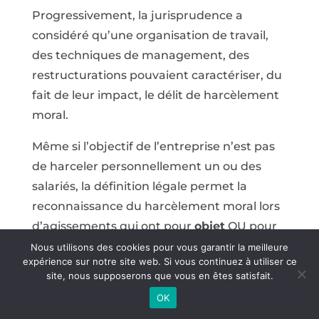
Progressivement, la jurisprudence a
considéré qu’une organisation de travail,
des techniques de management, des
restructurations pouvaient caractériser, du
fait de leur impact, le délit de harcèlement
moral.
Même si l’objectif de l’entreprise n’est pas
de harceler personnellement un ou des
salariés, la définition légale permet la
reconnaissance du harcèlement moral lors
d’agissements qui ont pour
objet
OU pour
effet
une atteinte à la dignité de la
Nous utilisons des cookies pour vous garantir la meilleure
expérience sur notre site web. Si vous continuez à utiliser ce
personne et une dégradation des
site, nous supposerons que vous en êtes satisfait.
conditions de travail.
OK
Dégradation des conditions de travail
: