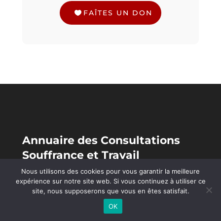
FAÎTES UN DON
Annuaire des Consultations
Souffrance et Travail
Nous utilisons des cookies pour vous garantir la meilleure
Pour un accompagnement individuel,
expérience sur notre site web. Si vous continuez à utiliser ce
contactez une consultation Souffrance et
site, nous supposerons que vous en êtes satisfait.
Travail près de chez vous. Psychologues,
OK
avocats, médiateurs : les professionnels