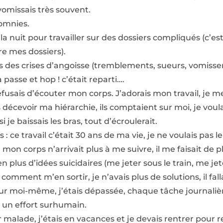
 vomissais très souvent.
somnies.
la nuit pour travailler sur des dossiers compliqués (c’est
re mes dossiers).
is des crises d’angoisse (tremblements, sueurs, vomisse
 passe et hop ! c’était reparti….
efusais d’écouter mon corps. J’adorais mon travail, je m
s décevoir ma hiérarchie, ils comptaient sur moi, je vou
i je baissais les bras, tout d’écroulerait.
 : ce travail c’était 30 ans de ma vie, je ne voulais pas l
n corps n’arrivait plus à me suivre, il me faisait de pl
en plus d’idées suicidaires (me jeter sous le train, me j
 comment m’en sortir, je n’avais plus de solutions, il fal
ur moi-même, j’étais dépassée, chaque tâche journaliè
t un effort surhumain.
alade, j’étais en vacances et je devais rentrer pour r