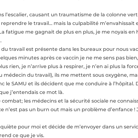
s l’escalier, causant un traumatisme de la colonne vertéb
reprendre le travail… mais la culpabilité m’envahissait e
. La fatigue me gagnait de plus en plus, je me noyais en
…
 du travail est présente dans les bureaux pour nous vac
elques minutes après ce vaccin je ne me sens pas bien, 
us rien, je n’arrive plus à respirer, je n’en ai plus la forc
 médecin du travail), ils me mettent sous oxygène, mais
onc le SAMU et ils décident que me conduire à l’hôpital.
s que j’entendais ce mot là.
combat; les médecins et la sécurité sociale ne connais
e n’est pas un burn out mais un problème d’enfance ! Je
nquiète pour moi et décide de m’envoyer dans un servic
nd ce que je vis.