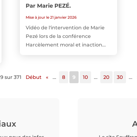
Par Marie PEZÉ.
Mise à jour le 21 janvier 2026
Vidéo de l'intervention de Marie
Pezé lors de la conférence
Harcèlement moral et inaction...
9 sur 371
Début
«
...
8
9
10
...
20
30
...
iaux
A