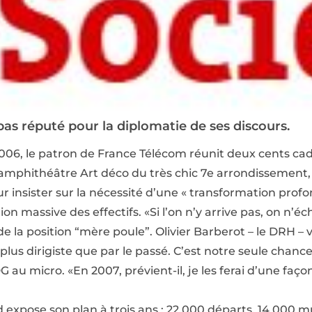
as réputé pour la diplomatie de ses discours.
006, le patron de France Télécom réunit deux cents cadr
amphithéâtre Art déco du très chic 7e arrondissement, il
 insister sur la nécessité d’une « transformation profon
ion massive des effectifs. «Si l’on n’y arrive pas, on n’
e de la position “mère poule”. Olivier Barberot – le DRH –
plus dirigiste que par le passé. C’est notre seule chance
G au micro. «En 2007, prévient-il, je les ferai d’une faço
d expose son plan à trois ans : 22.000 départs, 14.000 m