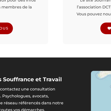
aux pour des infos
Le site Souffra
es membres de la
l’association DC
Vous pouvez nous 
NOUS
 Souffrance et Travail
contactez une consultation
s. Psychologues, avocats,
tre réseau référencés dans notre
 toutes vos démarches.