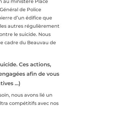
n au ministère Place
 Général de Police
pierre d’un édifice que
c les autres régulièrement
ontre le suicide. Nous
 le cadre du Beauvau de
icide. Ces actions,
t engagées afin de vous
tives …)
oin, nous avons lié un
ultra compétitifs avec nos