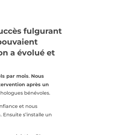
succès fulgurant
pouvaient
on a évolué et
ls par mois
.
Nous
ntervention après un
ychologues bénévoles.
nfiance et nous
Ensuite s’installe un