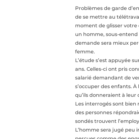
Problèmes de garde d’en
de se mettre au télétrava
moment de glisser votre 
un homme, sous-entend u
demande sera mieux perçu
femme.
L’étude s’est appuyée su
ans. Celles-ci ont pris c
salarié demandant de veni
s’occuper des enfants. À l
qu’ils donneraient à leu
Les interrogés sont bien
des personnes répondraie
sondés trouvent l’employ
L’homme sera jugé peu im
perçues comme des enqu