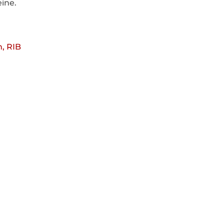
eine.
n, RIB