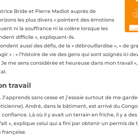
Patrice Bride et Pierre Madiot auprès de
rizons les plus divers « pointent des émotions
ent ni la souffrance ni la colère lorsque les
ndent difficile », expliquent-ils.
ndent aussi des défis, de la « débrouillardise », « de gr
agir » : « l’histoire de vie des gens qui sont soignés ici 
. Je me sens considérée et heureuse dans mon travail »,
al.
n travail
e. J’apprends sans cesse et j’essaie surtout de me gard
téticienne). André, dans le bâtiment, est arrivé du Cong
onfiance. Là où il y avait un terrain en friche, il y a de
 fait », explique celui qui a fini par obtenir un permis de t
 française.