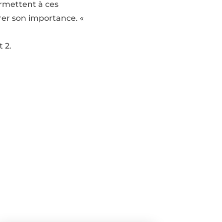
ermettent à ces
urer son importance. «
t 2.