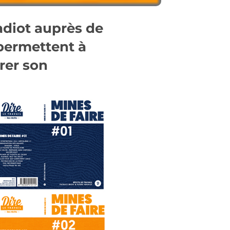
Madiot auprès de
 permettent à
urer son