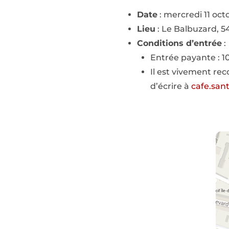
Date
: mercredi 11 oct
Lieu
: Le Balbuzard, 5
Conditions d’entrée
:
Entrée payante : 1
Il est vivement re
d’écrire à
cafe.san