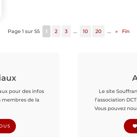
Page 1 sur 55
1
2
3
...
10
20
...
»
Fin
iaux
A
aux pour des infos
Le site Souffra
es membres de la
l’association DC
Vous pouvez nous 
NOUS