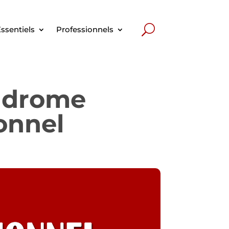
ssentiels
Professionnels
yndrome
onnel