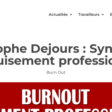
Actualités
Travailleurs
E
ophe Dejours : S
uisement professi
Burn Out