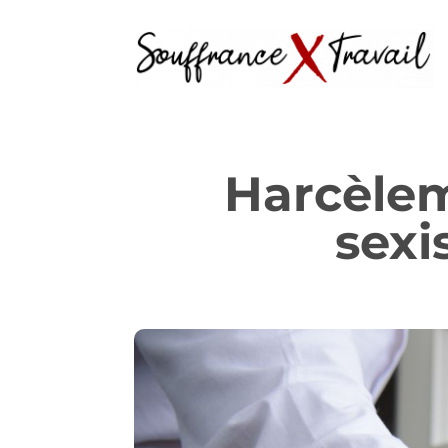
Harcèlem
sexi