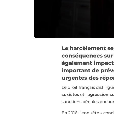
Le harcèlement sex
conséquences sur l
également impacter
important de préve
urgentes des répon
Le droit français disting
sexistes
et l’
agression s
sanctions pénales encour
En 2016, l’enquête « condi