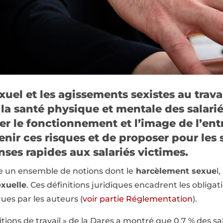
uel et les agissements sexistes au trava
a santé physique et mentale des salarié
 le fonctionnement et l’image de l’entre
nir ces risques et de proposer pour les 
ses rapides aux salariés victimes.
ue un ensemble de notions dont le
harcèlement sexue
l,
exuelle
. Ces définitions juridiques encadrent les obligat
ues par les auteurs (
voir partie Réglementation
).
tions de travail » de la Dares a montré que 0,7 % des sala