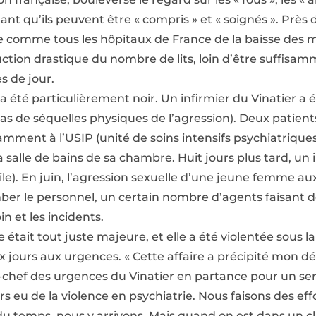
ant qu’ils peuvent être « compris » et « soignés ». Près 
e comme tous les hôpitaux de France de la baisse des m
duction drastique du nombre de lits, loin d’être suffi
s de jour.
a été particulièrement noir. Un infirmier du Vinatier a
a pas de séquelles physiques de l’agression). Deux patien
mment à l’USIP (unité de soins intensifs psychiatriques
salle de bains de sa chambre. Huit jours plus tard, un i
cile). En juin, l’agression sexuelle d’une jeune femme a
er le personnel, un certain nombre d’agents faisant dé
in et les incidents.
tait tout juste majeure, et elle a été violentée sous l
x jours aux urgences. « Cette affaire a précipité mon dé
-chef des urgences du Vinatier en partance pour un ser
urs eu de la violence en psychiatrie. Nous faisons des ef
t du temps, nous y arrivons. Mais quand on est dans un c