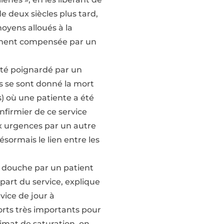
de deux siècles plus tard,
oyens alloués à la
samment compensée par un
 été poignardé par un
ts se sont donné la mort
) où une patiente a été
nfirmier de ce service
ux urgences par un autre
sormais le lien entre les
a douche par un patient
part du service, explique
vice de jour à
forts très importants pour
limat de saturation, on