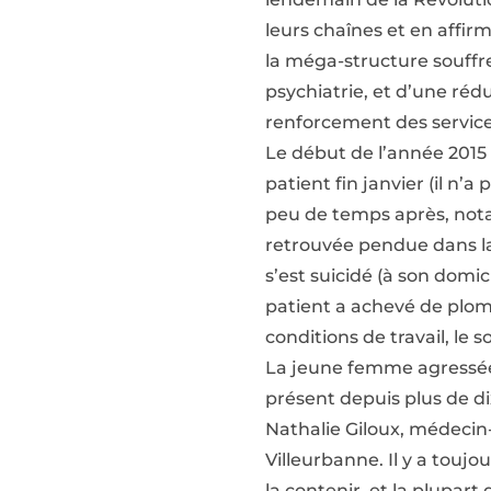
leurs chaînes et en affirm
la méga-structure souffr
psychiatrie, et d’une ré
renforcement des service
Le début de l’année 2015 
patient fin janvier (il n’
peu de temps après, nota
retrouvée pendue dans la 
s’est suicidé (à son domi
patient a achevé de plomb
conditions de travail, le so
La jeune femme agressée é
présent depuis plus de di
Nathalie Giloux, médecin
Villeurbanne. Il y a toujo
la contenir, et la plupar