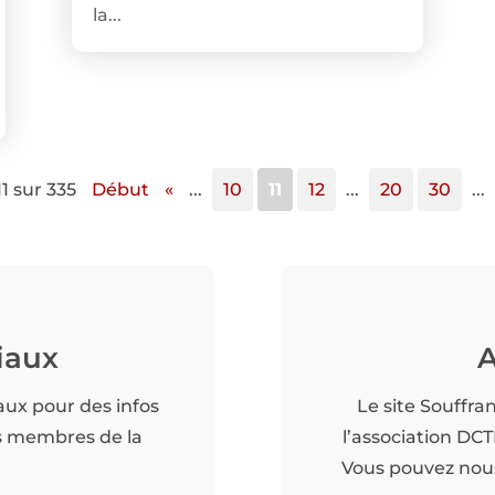
la...
1 sur 335
Début
«
...
10
11
12
...
20
30
...
iaux
A
aux pour des infos
Le site Souffra
es membres de la
l’association DC
Vous pouvez nous 