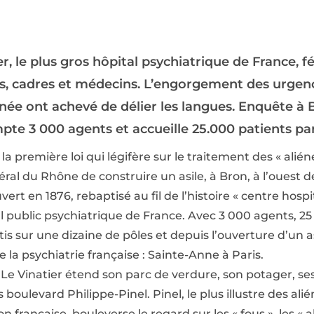
r, le plus gros hôpital psychiatrique de France, f
ers, cadres et médecins. L’engorgement des urgen
née ont achevé de délier les langues. Enquête à 
te 3 000 agents et accueille 25.000 patients par
la première loi qui légifère sur le traitement des « alié
éral du Rhône de construire un asile, à Bron, à l’ouest 
uvert en 1876, rebaptisé au fil de l’histoire « centre hospit
l public psychiatrique de France. Avec 3 000 agents, 25
 sur une dizaine de pôles et depuis l’ouverture d’un asi
 la psychiatrie française : Sainte-Anne à Paris.
n, Le Vinatier étend son parc de verdure, son potager, ses
boulevard Philippe-Pinel. Pinel, le plus illustre des alién
 française, bouleverse le regard sur les « fous », les « al