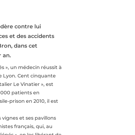
édère contre lui
ces et des accidents
Bron, dans cet
 an.
nés », un médecin réussit à
de Lyon. Cent cinquante
alier Le Vinatier », est
 000 patients en
le-prison en 2010, il est
 vignes et ses pavillons
istes français, qui, au
iénés », en les libérant de