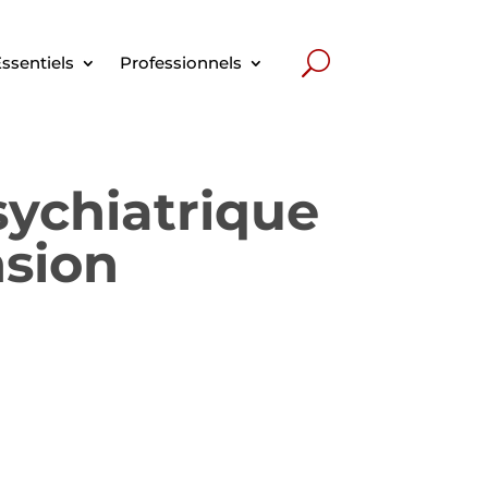
ssentiels
Professionnels
sychiatrique
nsion