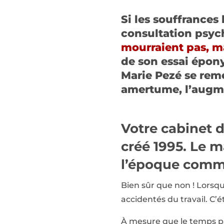
Si les souffrances 
consultation psych
mourraient pas, ma
de son essai épon
Marie Pezé se rem
amertume, l’augme
Votre cabinet d
créé 1995. Le m
l’époque comme 
Bien sûr que non ! Lorsq
accidentés du travail. C’é
À mesure que le temps pas