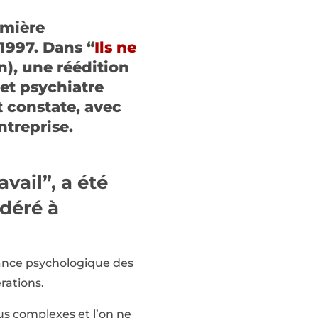
emière
1997. Dans “
Ils ne
n), une réédition
et psychiatre
 constate, avec
treprise.
vail”, a été
idéré à
rance psychologique des
rations.
us complexes et l’on ne