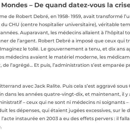
Mondes – De quand datez-vous la crise 
rme de Robert Debré, en 1958- 1959, avait transformé l’
 du CHU (centre hospitalier universitaire), véritable temp
nnées. Auparavant, les médecins allaient à l’hôpital tou
ner de l’argent. Robert Debré a imposé que ceux qui trav
. Imaginez le tollé. Le gouvernement a tenu, et dix ans 
. Les médecins avaient le matériel moderne, les médica
r, de l’agrégé… Et puis, l’administration s’est emparée
errand avec Jack Ralite. Puis cela s’est aggravé sous C
in dans les années quatre-vingt-dix, et maintenant, il y 
nistratif – ceux qui ne sont ni médecins ni soignants – 
it les dépenses, qui étaient jugées excessives, sur le 
 l’acte instaurée en 2003 a eu des effets pervers : il fall
.