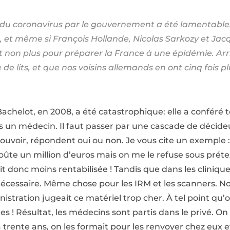
se du coronavirus par le gouvernement a été lamenta
s, et même si François Hollande, Nicolas Sarkozy et Jac
ait non plus pour préparer la France à une épidémie. Arri
de lits, et que nos voisins allemands en ont cinq fois p
chelot, en 2008, a été catastrophique: elle a conféré t
is un médecin. Il faut passer par une cascade de décideu
ouvoir, répondent oui ou non. Je vous cite un exemple 
oûte un million d’euros mais on me le refuse sous préte
ait donc moins rentabilisée ! Tandis que dans les clinique
écessaire. Même chose pour les IRM et les scanners. Nou
nistration jugeait ce matériel trop cher. À tel point qu
es ! Résultat, les médecins sont partis dans le privé. On
 trente ans, on les formait pour les renvoyer chez eux et