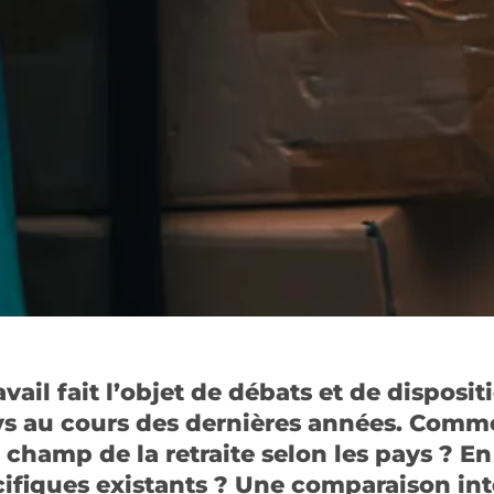
avail fait l’objet de débats et de disposi
s au cours des dernières années. Commen
champ de la retraite selon les pays ? En
écifiques existants ? Une comparaison int