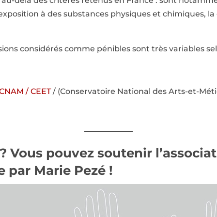
t au-delà des critères retenus en France : sont notamm
l’exposition à des substances physiques et chimiques, la
sions considérés comme pénibles sont très variables sel
CNAM / CEET
/ (Conservatoire National des Arts-et-Méti
 ? Vous pouvez
soutenir l’associa
 par Marie Pezé !