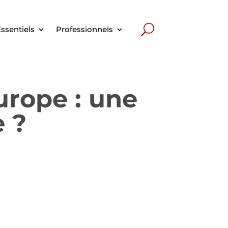
ssentiels
Professionnels
urope : une
e ?