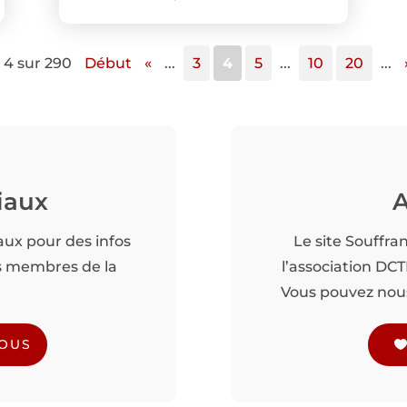
 4 sur 290
Début
«
...
3
4
5
...
10
20
...
iaux
A
aux pour des infos
Le site Souffra
es membres de la
l’association DC
Vous pouvez nous 
NOUS