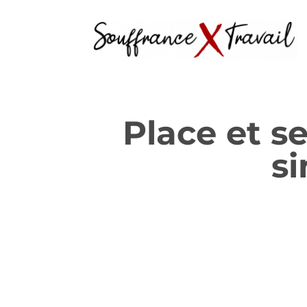
Place et s
si