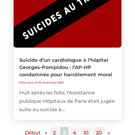
Suicide d’un cardiologue à l’hôpital
Georges-Pompidou : l’AP-HP
condamnée pour harcèlement moral
Mise à jour le 16 novembre 2023
Huit après les faits, l'Assistance
publique-Hôpitaux de Paris était jugée
suite au suicide à...
Début
«
2
3
4
10
20
»