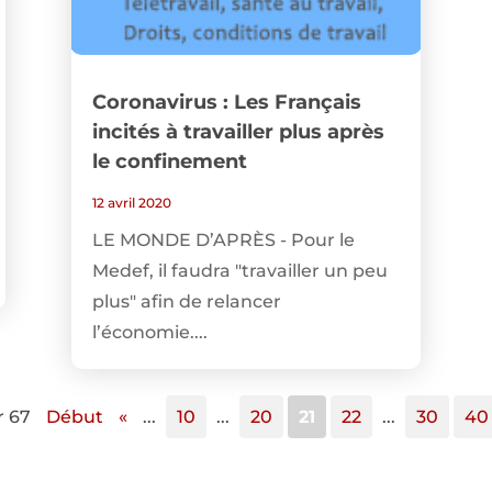
Coronavirus : Les Français
incités à travailler plus après
le confinement
12 avril 2020
LE MONDE D’APRÈS - Pour le
Medef, il faudra "travailler un peu
plus" afin de relancer
l’économie....
r 67
Début
«
...
10
...
20
21
22
...
30
40