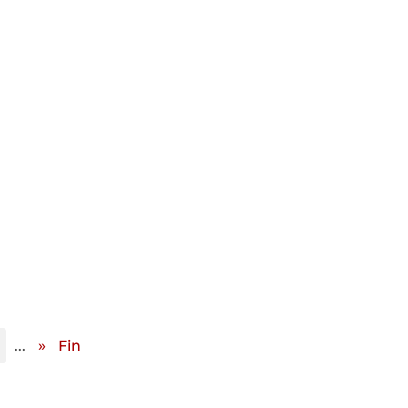
...
»
Fin