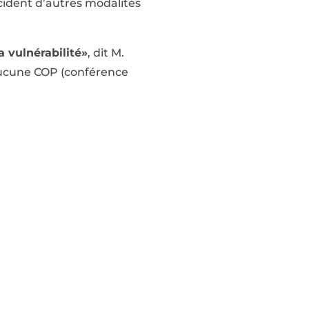
cident d’autres modalités
 vulnérabilité»
, dit M.
aucune COP (conférence