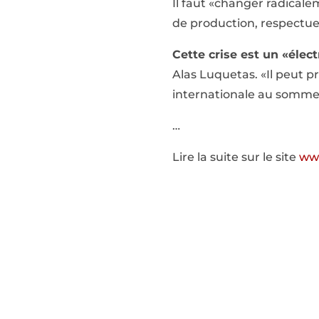
Il faut «changer radical
de production, respectu
Cette crise est un «élec
Alas Luquetas. «Il peut 
internationale au sommet s
…
Lire la suite sur le site
www