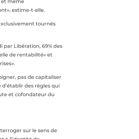
t» et même
t», estime-t-elle.
 exclusivement tournés
i par Libération, 69% des
lle de rentabilité» et
rises».
igner, pas de capitaliser
 d’établir des règles qui
ute et cofondateur du
terroger sur le sens de