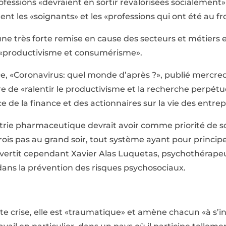
fessions «devraient en sortir revalorisées socialemen
 les «soignants» et les «professions qui ont été au fron
«une très forte remise en cause des secteurs et métiers
 du «productivisme et consumérisme».
e, «Coronavirus: quel monde d’après ?», publié mercred
e de «ralentir le productivisme et la recherche perpétue
e de la finance et des actionnaires sur la vie des entrep
ustrie pharmaceutique devrait avoir comme priorité de so
rois pas au grand soir, tout système ayant pour principe
 avertit cependant Xavier Alas Luquetas, psychothérape
 dans la prévention des risques psychosociaux.
 crise, elle est «traumatique» et amène chacun «à s’in