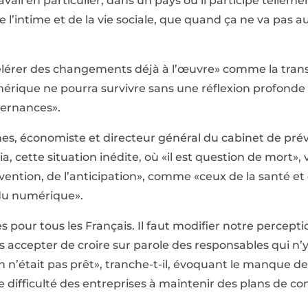
avail en particulier, dans un pays où il participe tellemen
e l’intime et de la vie sociale, que quand ça ne va pas au 
«accélérer des changements déjà à l’œuvre» comme la tr
érique ne pourra survivre sans une réflexion profonde s
vernances».
s, économiste et directeur général du cabinet de prév
, cette situation inédite, où «il est question de mort», 
vention, de l’anticipation», comme «ceux de la santé et 
 du numérique».
s pour tous les Français. Il faut modifier notre percepti
s accepter de croire sur parole des responsables qui n’y 
 n’était pas prêt», tranche-t-il, évoquant le manque de
e difficulté des entreprises à maintenir des plans de con