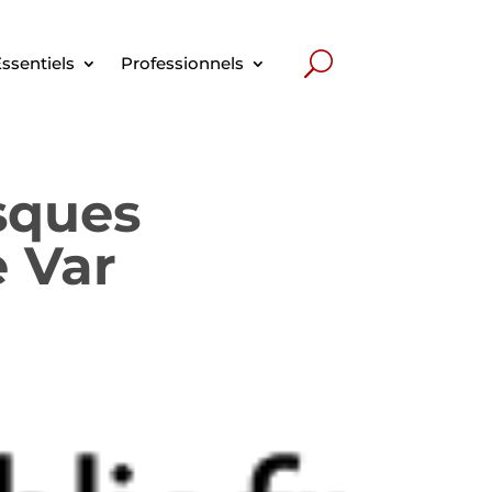
ssentiels
Professionnels
isques
e Var