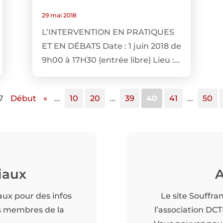
29 mai 2018
L’INTERVENTION EN PRATIQUES
ET EN DÉBATS Date : 1 juin 2018 de
9h00 à 17H30 (entrée libre) Lieu :...
7
Début
«
...
10
20
...
39
40
41
...
50
iaux
A
aux pour des infos
Le site Souffra
es membres de la
l’association DC