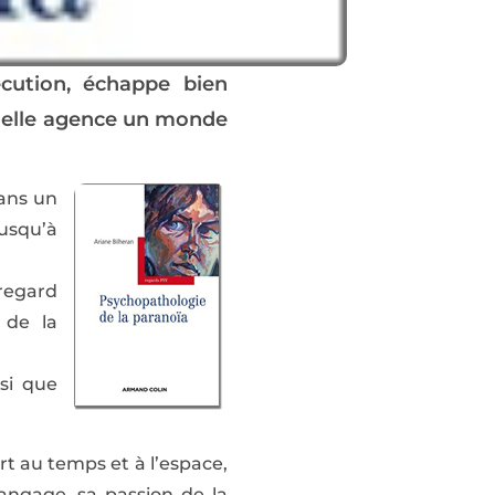
écution, échappe bien
, elle agence un monde
dans un
usqu’à
 regard
 de la
nsi que
rt au temps et à l’espace,
angage, sa passion de la