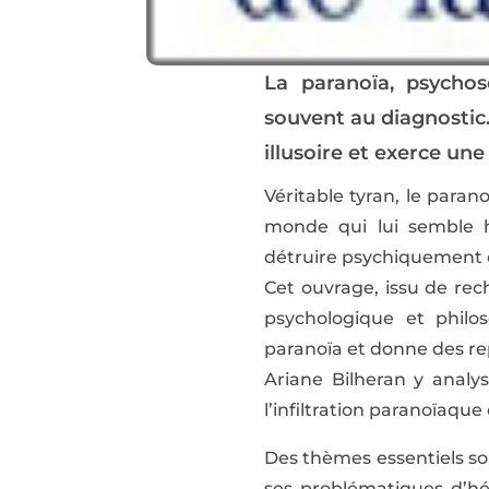
La paranoïa, psychos
souvent au diagnostic
illusoire et exerce un
Véritable tyran, le para
monde qui lui semble ho
détruire psychiquement ce
Cet ouvrage, issu de re
psychologique et philos
paranoïa et donne des rep
Ariane Bilheran y analys
l’infiltration paranoïaque
Des thèmes essentiels son
ses problématiques d’hé