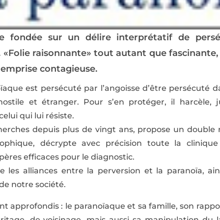
e fondée sur un délire interprétatif de pers
. «Folie raisonnante» tout autant que fascinante
e emprise contagieuse.
noïaque est persécuté par l’angoisse d’être persécuté 
stile et étranger. Pour s’en protéger, il harcèle, j
lui qui lui résiste.
cherches depuis plus de vingt ans, propose un double
ophique, décrypte avec précision toute la clinique
ères efficaces pour le diagnostic.
e les alliances entre la perversion et la paranoïa, ai
 de notre société.
t approfondis : le paranoïaque et sa famille, son rappo
ritage, de voisinage, mais aussi sa manipulation du l