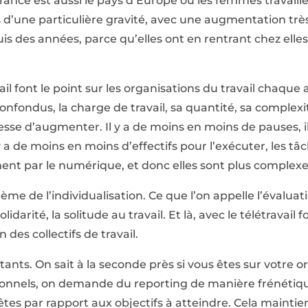
France est aussi le pays d’Europe où les femmes travaille
 d’une particulière gravité, avec une augmentation trè
is des années, parce qu’elles ont en rentrant chez ell
il font le point sur les organisations du travail chaque
onfondus, la charge de travail, sa quantité, sa complexit
esse d’augmenter. Il y a de moins en moins de pauses, il
l y a de moins en moins d’effectifs pour l’exécuter, les t
nt par le numérique, et donc elles sont plus complexe
lème de l’individualisation. Ce que l’on appelle l’évaluati
lidarité, la solitude au travail. Et là, avec le télétravail f
es collectifs de travail.
nstants. On sait à la seconde près si vous êtes sur votre 
sionnels, on demande du reporting de manière frénétiqu
es par rapport aux objectifs à atteindre. Cela maintie