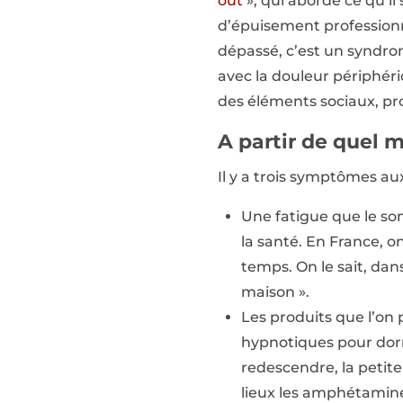
out
», qui aborde ce qu’il
d’épuisement professionne
dépassé, c’est un syndro
avec la douleur périphéri
des éléments sociaux, pr
A partir de quel 
Il y a trois symptômes aux
Une fatigue que le som
la santé. En France, o
temps. On le sait, dan
maison ».
Les produits que l’on 
hypnotiques pour dormi
redescendre, la petite 
lieux les amphétamine