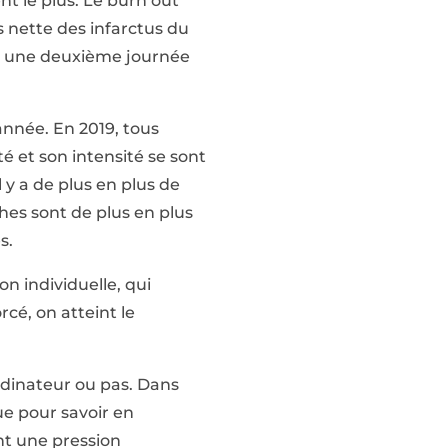
nt le plus. Le burn out
s nette des infarctus du
es une deuxième journée
 année. En 2019, tous
é et son intensité se sont
 y a de plus en plus de
âches sont de plus en plus
s.
on individuelle, qui
orcé, on atteint le
ordinateur ou pas. Dans
e pour savoir en
nt une pression