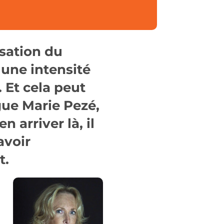
sation du
 une intensité
. Et cela peut
gue Marie Pezé,
en arriver là, il
avoir
t.