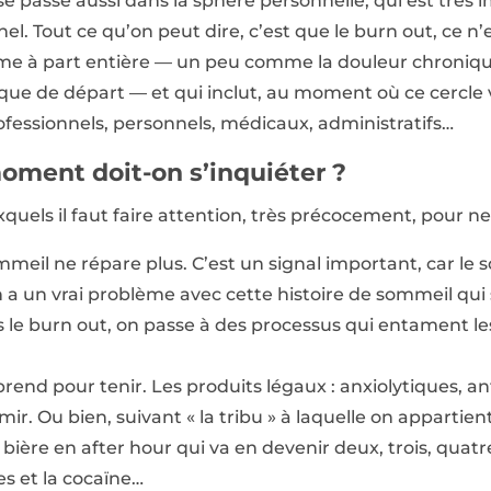
 se passe aussi dans la sphère personnelle, qui est trè
l. Tout ce qu’on peut dire, c’est que le burn out, ce n’
me à part entière — un peu comme la douleur chronique, 
que de départ — et qui inclut, au moment où ce cercle 
ofessionnels, personnels, médicaux, administratifs…
moment doit-on s’inquiéter ?
quels il faut faire attention, très précocement, pour ne
meil ne répare plus. C’est un signal important, car le
n a un vrai problème avec cette histoire de sommeil qui
s le burn out, on passe à des processus qui entament les
prend pour tenir. Les produits légaux : anxiolytiques, a
r. Ou bien, suivant « la tribu » à laquelle on appartient
bière en after hour qui va en devenir deux, trois, quatre
s et la cocaïne…