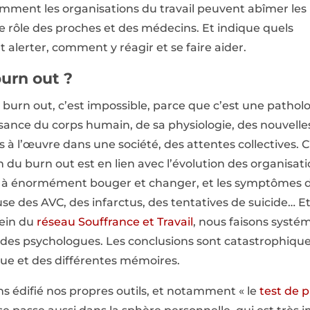
omment les organisations du travail peuvent abîmer les
le rôle des proches et des médecins. Et indique quels
t alerter, comment y réagir et se faire aider.
burn out ?
burn out, c’est impossible, parce que c’est une patholo
sance du corps humain, de sa physiologie, des nouvelle
es à l’œuvre dans une société, des attentes collectives
n du burn out est en lien avec l’évolution des organisati
t à énormément bouger et changer, et les symptômes d
use des AVC, des infarctus, des tentatives de suicide… Et
sein du
réseau Souffrance et Travail
, nous faisons systé
 des psychologues. Les conclusions sont catastrophique
que et des différentes mémoires.
s édifié nos propres outils, et notamment « le
test de 