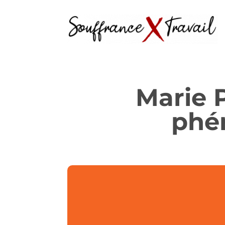
Marie P
phé