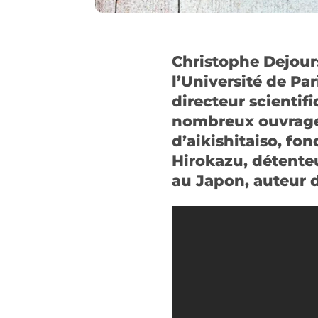
Christophe Dejours
l’Université de Pa
directeur scientif
nombreux ouvrages
d’aikishitaiso, f
Hirokazu, détenteu
au Japon, auteur 