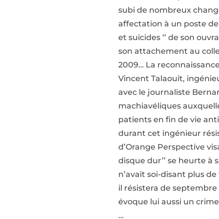
subi de nombreux change
affectation à un poste d
et suicides ‘’ de son ouv
son attachement au collect
2009… La reconnaissance 
Vincent Talaouit, ingénie
avec le journaliste Berna
machiavéliques auxquelles
patients en fin de vie ant
durant cet ingénieur rés
d’Orange Perspective visa
disque dur’’ se heurte à s
n’avait soi-disant plus 
il résistera de septembr
évoque lui aussi un crime
…