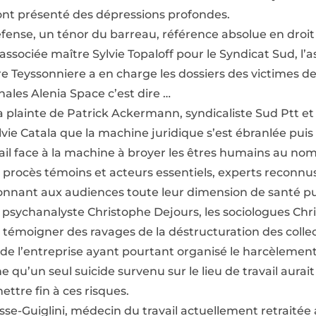
 ont présenté des dépressions profondes.
fense, un ténor du barreau, référence absolue en droit 
associée maître Sylvie Topaloff pour le Syndicat Sud, l’
tre Teyssonniere a en charge les dossiers des victimes d
hales Alenia Space c’est dire …
a plainte de Patrick Ackermann, syndicaliste Sud Ptt et
ylvie Catala que la machine juridique s’est ébranlée puis
il face à la machine à broyer les êtres humains au nom
u procès témoins et acteurs essentiels, experts reconnu
donnant aux audiences toute leur dimension de santé p
t psychanalyste Christophe Dejours, les sociologues Chr
s témoigner des ravages de la déstructuration des collec
i de l’entreprise ayant pourtant organisé le harcèlemen
 qu’un seul suicide survenu sur le lieu de travail aurai
tre fin à ces risques.
sse-Guiglini, médecin du travail actuellement retraitée