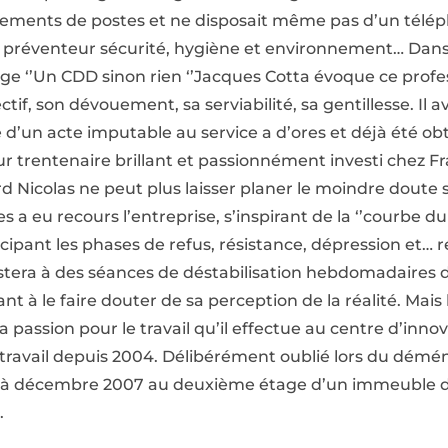
ments de postes et ne disposait même pas d’un téléph
e préventeur sécurité, hygiène et environnement… Dans 
rage ‘’Un CDD sinon rien ‘’Jacques Cotta évoque ce pro
if, son dévouement, sa serviabilité, sa gentillesse. Il a
d’un acte imputable au service a d’ores et déjà été o
ur trentenaire brillant et passionnément investi chez F
rd Nicolas ne peut plus laisser planer le moindre doute 
 a eu recours l’entreprise, s’inspirant de la ‘’courbe du
icipant les phases de refus, résistance, dépression et… r
istera à des séances de déstabilisation hebdomadaires
nt à le faire douter de sa perception de la réalité. Mais
a passion pour le travail qu’il effectue au centre d’inno
de travail depuis 2004. Délibérément oublié lors du dé
e à décembre 2007 au deuxième étage d’un immeuble dé
.