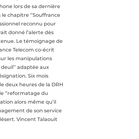
one lors de sa dernière
le chapitre ‘’Souffrance
fessionnel reconnu pour
vait donné l’alerte dès
btenue. Le témoignage de
rance Telecom co-écrit
sur les manipulations
 deuil’’ adaptée aux
ésignation. Six mois
 de deux heures de la DRH
 le ‘’reformatage du
vation alors même qu’il
ménagement de son service
sert. Vincent Talaouit