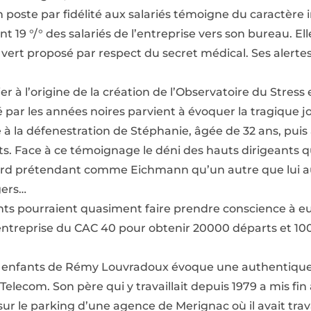
n poste par fidélité aux salariés témoigne du caractère
 19 °/° des salariés de l’entreprise vers son bureau. Ell
ert proposé par respect du secret médical. Ses alertes
r à l’origine de la création de l’Observatoire du Stress
 par les années noires parvient à évoquer la tragique 
é à la défenestration de Stéphanie, âgée de 32 ans, puis 
ts. Face à ce témoignage le déni des hauts dirigeants qui
rd prétendant comme Eichmann qu’un autre que lui au
gers…
nts pourraient quasiment faire prendre conscience à eux
’entreprise du CAC 40 pour obtenir 20000 départs et 
e enfants de Rémy Louvradoux évoque une authentique
elecom. Son père qui y travaillait depuis 1979 a mis fin à 
ur le parking d’une agence de Merignac où il avait travai