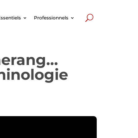
ssentiels
Professionnels
merang…
minologie