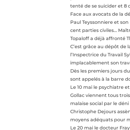
tenté de se suicider et 8
Face aux avocats de la dé
Paul Teyssonniere et son 
cent parties civiles… Maî
Topaloff a déjà affronté T
C’est grâce au dépôt de l
l’Inspectrice du Travail S
implacablement son trava
Dès les premiers jours d
sont appelés à la barre 
Le 10 mai le psychiatre e
Gollac viennent tous troi
malaise social par le dén
Christophe Dejours assène
moyens adéquats pour met
Le 20 mai le docteur Fray