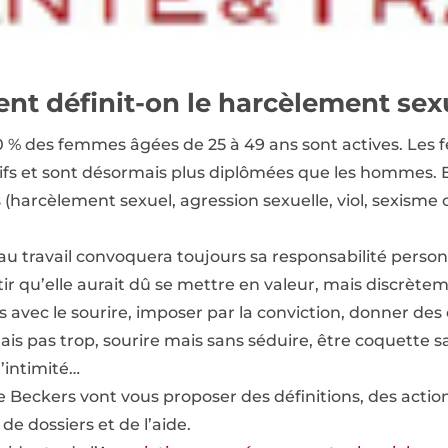
t définit-on le harcèlement sexue
0 % des femmes âgées de 25 à 49 ans sont actives. Le
ifs et sont désormais plus diplômées que les hommes. Ell
harcèlement sexuel, agression sexuelle, viol, sexisme o
u travail convoquera toujours sa responsabilité personn
entir qu’elle aurait dû se mettre en valeur, mais discrète
avec le sourire, imposer par la conviction, donner des 
ais pas trop, sourire mais sans séduire, être coquette s
d’intimité…
Beckers vont vous proposer des définitions, des action
de dossiers et de l’aide.