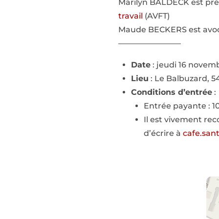
Marilyn BALDECK est prés
travail
(AVFT)
Maude BECKERS est avoc
————————
Date
: jeudi 16 novemb
Lieu
: Le Balbuzard, 5
Conditions d’entrée
:
Entrée payante : 1
Il est vivement re
d’écrire à
cafe.san