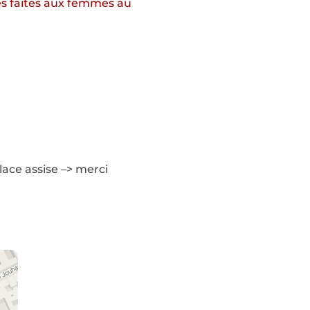
es faites aux femmes au
lace assise –> merci