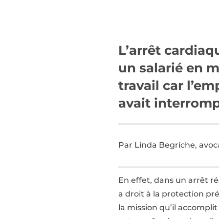
L’arrêt cardiaq
un salarié en 
travail car l’e
avait interrom
————————————
Par Linda Begriche, avoca
————————————
En effet, dans un arrêt ré
a droit à la protection pr
la mission qu’il accompli