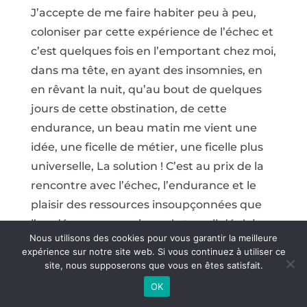
J’accepte de me faire habiter peu à peu,
coloniser par cette expérience de l’échec et
c’est quelques fois en l’emportant chez moi,
dans ma tête, en ayant des insomnies, en
en rêvant la nuit, qu’au bout de quelques
jours de cette obstination, de cette
endurance, un beau matin me vient une
idée, une ficelle de métier, une ficelle plus
universelle, La solution ! C’est au prix de la
rencontre avec l’échec, l’endurance et le
plaisir des ressources insoupçonnées que
l’on découvre en soi, que le travail déploie
Nous utilisons des cookies pour vous garantir la meilleure
sa puissance mutative :
expérience sur notre site web. Si vous continuez à utiliser ce
site, nous supposerons que vous en êtes satisfait.
Promesse d’émancipation sociale par
OK
l’autonomie financière, d’accès à la