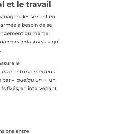
 et le travail
managériales se sont en
e armée a besoin de sa
ommandement du même
officiers industriels »
qui
.
assure le
 être entre le marteau
é par
« quelqu’un »,
un
ifs fixés, en intervenant
ensions entre