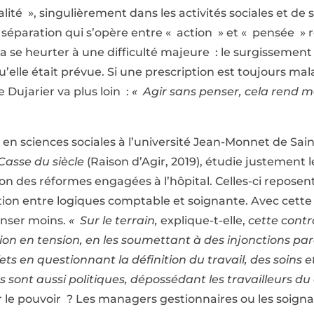
té », singulièrement dans les activités sociales et de s
 séparation qui s’opère entre « action » et « pensée » 
 se heurter à une difficulté majeure : le surgissement d
u’elle était prévue. Si une prescription est toujours m
 Dujarier va plus loin :
« Agir sans penser, cela rend 
n sciences sociales à l’université Jean-Monnet de Sai
Casse du siècle
(Raison d’Agir, 2019), étudie justement le
on des réformes engagées à l’hôpital. Celles-ci reposen
ition entre logiques comptable et soignante. Avec cette
penser moins.
« Sur le terrain,
explique-t-elle,
cette contr
on en tension, en les soumettant à des injonctions para
ets en questionnant la définition du travail, des soins
ts sont aussi politiques, dépossédant les travailleurs du
ir le pouvoir ? Les managers gestionnaires ou les soign