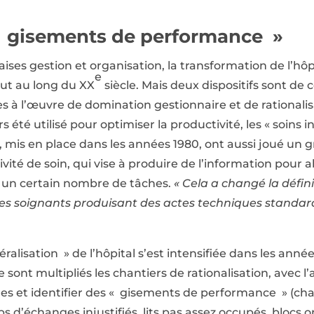
 « gisements de performance »
ses gestion et organisation, la transformation de l’hôpi
e
out au long du XX
siècle. Mais deux dispositifs sont de 
 à l’œuvre de domination gestionnaire et de rationalisat
 été utilisé pour optimiser la productivité, les « soins in
, mis en place dans les années 1980, ont aussi joué un gr
tivité de soin, qui vise à produire de l’information pou
en un certain nombre de tâches.
« Cela a changé la défini
les soignants produisant des actes techniques standard
ralisation » de l’hôpital s’est intensifiée dans les anné
 sont multipliés les chantiers de rationalisation, avec l
lages et identifier des « gisements de performance » (c
s d’échanges injustifiés, lits pas assez occupés, blocs 