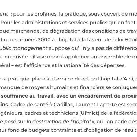
ent
: pour les profanes, la pratique, sous couvert de m
 Pour les administrations et services publics qui en fon
gique marchande, de dégradation des conditions de tr
fin des années 2000 à l’hôpital à la faveur de la loi Hôpi
ublic management
suppose qu’il n’y a pas de différenc
stion privée : il vise donc à appliquer un ensemble de m
éral – est l’efficience et la rationalité des dépenses.
 la pratique, place au terrain : direction l’hôpital d’Albi,
 manque de moyens humains et financiers se conjugu
a souffrance au travail, avec un encadrement de prox
oins
. Cadre de santé à Cadillac, Laurent Laporte est sec
génieurs, cadres et techniciens (Ufmict) de la fédérati
le posé sur la destruction de l’hôpital »,
où l’on parle d
ur fond de budgets contraints et d’obligation de résult