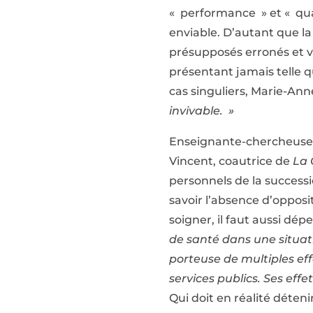
« performance » et « quali
enviable. D’autant que la
présupposés erronés et va
présentant jamais telle q
cas singuliers, Marie-Anne
invivable. »
Enseignante-chercheuse e
Vincent, coautrice de
La 
personnels de la successi
savoir l’absence d’oppos
soigner, il faut aussi dé
de santé dans une situati
porteuse de multiples eff
services publics. Ses effe
Qui doit en réalité déten