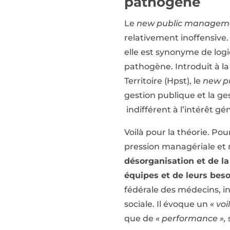
pathogène
Le
new public managem
relativement inoffensive.
elle est synonyme de lo
pathogène. Introduit à la 
Territoire (Hpst), le
new p
gestion publique et la ge
indifférent à l’intérêt gén
Voilà pour la théorie. Pour
pression managériale et
désorganisation et de l
équipes et de leurs bes
fédérale des médecins, in
sociale. Il évoque un
« voi
que de
« performance »,
s