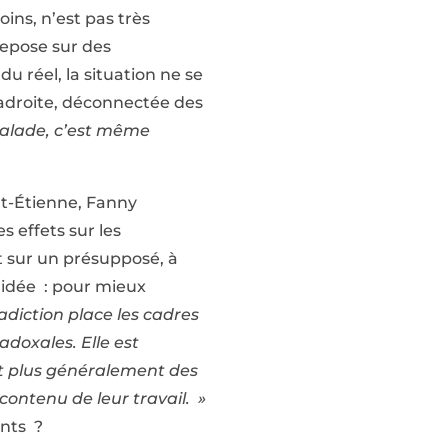
oins, n’est pas très
repose sur des
u réel, la situation ne se
aladroite, déconnectée des
malade, c’est même
nt-Étienne, Fanny
s effets sur les
t sur un présupposé, à
 idée : pour mieux
adiction place les cadres
doxales. Elle est
 et plus généralement des
 contenu de leur travail. »
ants ?