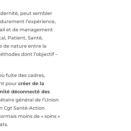
odernité, peut sembler
t durement l’expérience,
avail et de management
tal, Patient, Santé,
e de nature entre la
éthodes dont l’objectif –
 où fuite des cadres,
ent pour
créer de la
imité déconnecté des
rétaire général de l’Union
on Cgt Santé-Action
ésormais moins de
« soins »
ats.