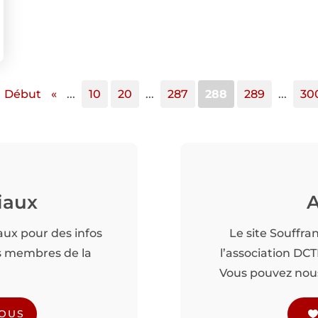
Début
«
...
10
20
...
287
288
289
...
30
iaux
A
aux pour des infos
Le site Souffra
es membres de la
l’association DC
Vous pouvez nous 
NOUS