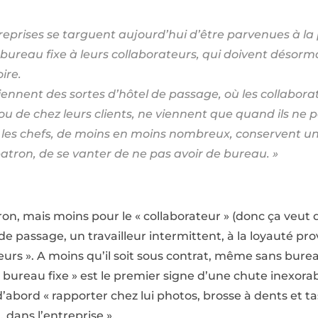
treprises se targuent aujourd’hui d’être parvenues à la
 bureau fixe à leurs collaborateurs, qui doivent désorm
ire.
ennent des sortes d’hôtel de passage, où les collaborat
, ou de chez leurs clients, ne viennent que quand ils n
 les chefs, de moins en moins nombreux, conservent un 
patron, de se vanter de ne pas avoir de bureau. »
ron, mais moins pour le « collaborateur » (donc ça veut dir
 passage, un travailleur intermittent, à la loyauté provi
illeurs ». A moins qu’il soit sous contrat, même sans bure
s bureau fixe » est le premier signe d’une chute inexorab
 d’abord « rapporter chez lui photos, brosse à dents et tas
 dans l’entreprise ».