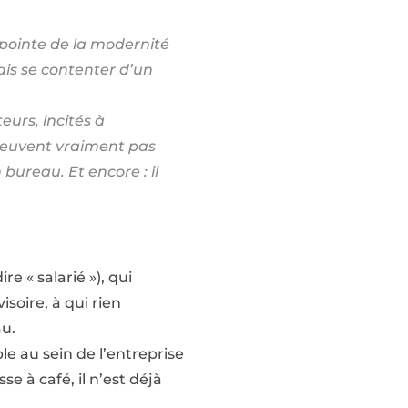
 pointe de la modernité
ais se contenter d’un
eurs, incités à
e peuvent vraiment pas
bureau. Et encore : il
e « salarié »), qui
soire, à qui rien
au.
le au sein de l’entreprise
se à café, il n’est déjà