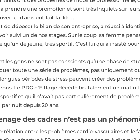
ertains ont des problèmes de mobilité professionnelle, 
 à prendre une promotion et sont très inquiets sur leurs
ver, certains ont fait faillite…
 de déposer le bilan de son entreprise, a réussi à identifi
voir suivi un de nos stages. Sur le coup, sa femme pensa
elqu’un de jeune, très sportif. C’est lui qui a insisté pou
ent les gens ne sont pas conscients qu’une phase de st
quer toute une série de problèmes, pas uniquement du
ongues périodes de stress peuvent créer des problèmes
trons. Le PDG d’Eiffage décédé brutalement un matin fin 
 sportif et qu’il n’avait pas particulièrement de problè
h par nuit depuis 20 ans.
menage des cadres n’est pas un phéno
corrélation entre les problèmes cardio-vasculaires et le fa