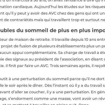
’un infarctus à 50 ans, on avait tendance à dire qu’il
ation cardiaque. Aujourd’hui les études sur les risques
nt qu’il y peut y avoir des AVC chez des gens qui ont un
t de contrariétés mais qui travaillent trop et surtout 
oubles du sommeil de plus en plus imp
eur de maison de retraite. Il travaille depuis 10 ans en
 projet de fusion de plusieurs établissements plus un p
 eu aucun appui complémentaire. Sa charge de travail a 
e des signaux au président de l’association, en disant qu
e. Il finit par faire un AVC. Trois semaines après, il reçoi
outit à une perturbation du sommeil parce qu’il ne dort
le le soir après le dîner. Dès l’instant où il y a du travail 
ant d’aller se coucher, il y a une perturbation. En géné
age, s’endorment comme une masse, vont avoir un réve