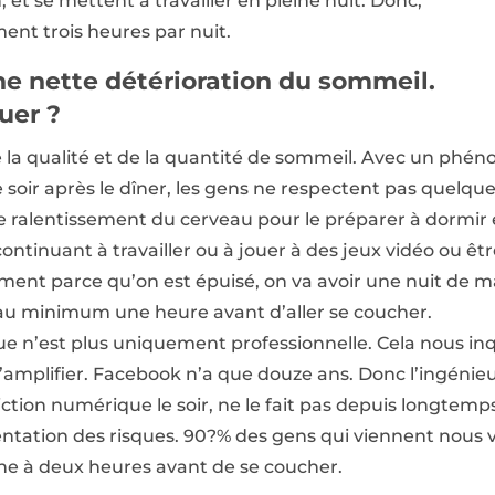
 et se mettent à travailler en pleine nuit. Donc,
ment trois heures par nuit.
e nette détérioration du sommeil.
uer ?
de la qualité et de la quantité de sommeil. Avec un phé
 soir après le dîner, les gens ne respectent pas quelqu
 ralentissement du cerveau pour le préparer à dormir e
continuant à travailler ou à jouer à des jeux vidéo ou ê
ment parce qu’on est épuisé, on va avoir une nuit de ma
au minimum une heure avant d’aller se coucher.
ue n’est plus uniquement professionnelle. Cela nous in
amplifier. Facebook n’a que douze ans. Donc l’ingénieu
tion numérique le soir, ne le fait pas depuis longtemps
tation des risques. 90?% des gens qui viennent nous vo
ne à deux heures avant de se coucher.