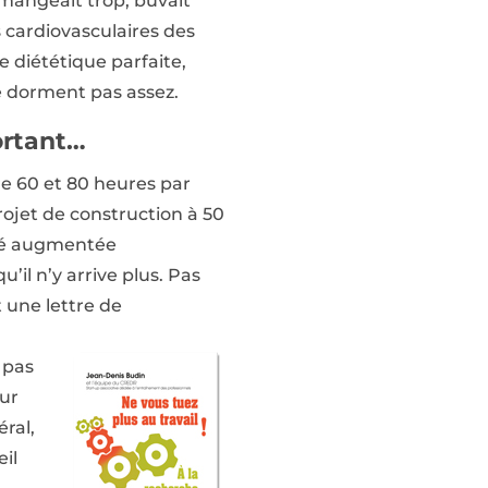
 mangeait trop, buvait
 cardiovasculaires des
e diététique parfaite,
ne dorment pas assez.
ortant…
tre 60 et 80 heures par
rojet de construction à 50
été augmentée
’il n’y arrive plus. Pas
t une lettre de
 pas
sur
ral,
il