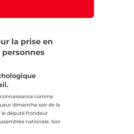
r la prise en
s personnes
ychologique
il.
 reconnaissance comme
queur dimanche soir de la
r le député frondeur
Assemblée nationale. Son