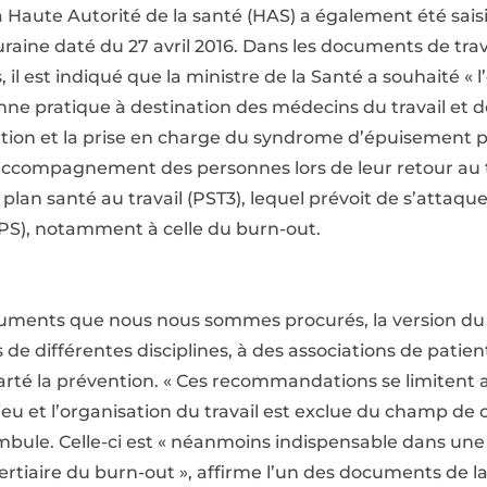
a Haute Autorité de la santé (HAS) a également été sais
uraine daté du 27 avril 2016. Dans les documents de tra
, il est indiqué que la ministre de la Santé a souhaité « 
 pratique à destination des médecins du travail et d
ention et la prise en charge du syndrome d’épuisement p
l’accompagnement des personnes lors de leur retour au 
e plan santé au travail (PST3), lequel prévoit de s’attaqu
PS), notamment à celle du burn-out.
cuments que nous nous sommes procurés, la version du
s de différentes disciplines, à des associations de patie
rté la prévention. « Ces recommandations se limitent a
ilieu et l’organisation du travail est exclue du champ d
ambule. Celle-ci est « néanmoins indispensable dans u
ertiaire du burn-out », affirme l’un des documents de la