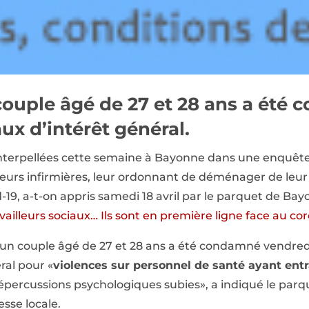
couple âgé de 27 et 28 ans a été 
ux d’intérêt général.
interpellées cette semaine à Bayonne dans une enquêt
ieurs infirmières, leur ordonnant de déménager de leu
19, a-t-on appris samedi 18 avril par le parquet de Bayon
availleurs sociaux… Ils sont en première ligne face au co
, un couple âgé de 27 et 28 ans a été condamné vendre
ral pour «
violences sur personnel de santé ayant ent
répercussions psychologiques subies», a indiqué le parq
esse locale.