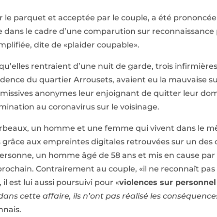
 le parquet et acceptée par le couple, a été prononcée 
 dans le cadre d’une comparution sur reconnaissance p
plifiée, dite de «plaider coupable».
qu’elles rentraient d’une nuit de garde, trois infirmière
dence du quartier Arrousets, avaient eu la mauvaise su
s missives anonymes leur enjoignant de quitter leur domi
ination au coronavirus sur le voisinage.
corbeaux, un homme et une femme qui vivent dans le m
 grâce aux empreintes digitales retrouvées sur un des co
ersonne, un homme âgé de 58 ans et mis en cause par 
t prochain. Contrairement au couple, «il ne reconnaît pas l
il est lui aussi poursuivi pour «
violences sur personnel
s cette affaire, ils n’ont pas réalisé les conséquences 
nnais.