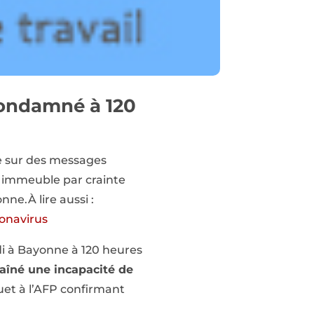
condamné à 120
e sur des messages
r immeuble par crainte
ne.À lire aussi :
ronavirus
di à Bayonne à 120 heures
raîné une incapacité de
uet à l’AFP confirmant