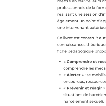
mettre en œuvre leurs obl
professionnels de la form
réalisant une session d’in
également un point d’appu
une intervenant extérieur
Ce livret est construit a
connaissances théoriques,
fiche pédagogique propos
« Comprendre et reco
comprendre les mécan
« Alerter »
: se mobili
encourues, ressources p
« Prévenir et réagir »
situations de harcèlem
harcèlement sexuel).