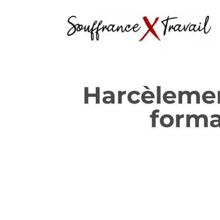
Harcèlement
forma