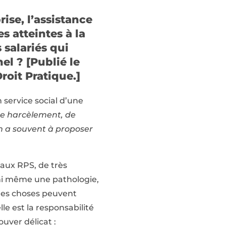
ise, l’assistance
s atteintes à la
salariés qui
el ? [Publié le
roit Pratique.]
service social d’une
de harcèlement, de
on a souvent à proposer
 aux RPS, de très
, ni même une pathologie,
 les choses peuvent
le est la responsabilité
ouver délicat :