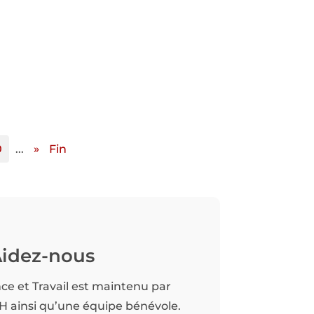
0
...
»
Fin
idez-nous
nce et Travail est maintenu par
TH ainsi qu’une équipe bénévole.