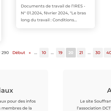
Documents de travail de l’IRES -
N° 01.2024, février 2024, "Le bras
long du travail : Conditions...
r 290
Début
«
...
10
...
19
20
21
...
30
4
iaux
A
aux pour des infos
Le site Souffra
es membres de la
l’association DC