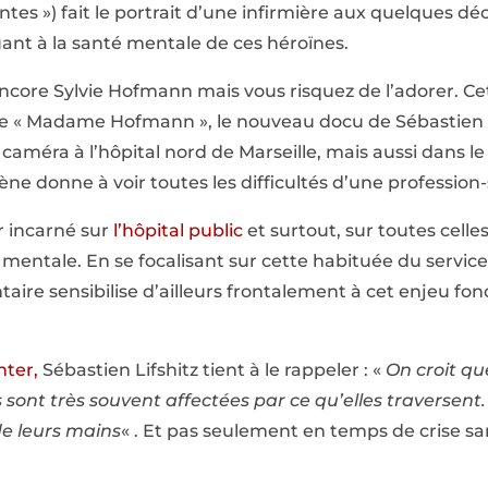
scentes ») fait le portrait d’une infirmière aux quelques d
uant à la santé mentale de ces héroïnes.
ncore Sylvie Hofmann mais vous risquez de l’adorer. Ce
 de « Madame Hofmann », le nouveau docu de Sébastien L
caméra à l’hôpital nord de Marseille, mais aussi dans l
ène donne à voir toutes les difficultés d’une profession
r incarné sur
l’hôpital public
et surtout, sur toutes celles 
 mentale. En se focalisant sur cette habituée du servic
ntaire sensibilise d’ailleurs frontalement à cet enjeu fo
nter,
Sébastien Lifshitz tient à le rappeler : «
On croit qu
 sont très souvent affectées par ce qu’elles traversent.
de leurs mains
« . Et pas seulement en temps de crise sa