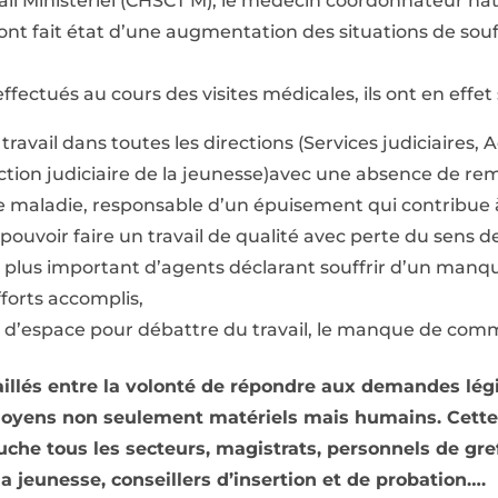
ail Ministériel (CHSCT M), le médecin coordonnateur nat
nt fait état d’une augmentation des situations de souf
effectués au cours des visites médicales, ils ont en effet 
travail dans toutes les directions (Services judiciaires,
ection judiciaire de la jeunesse)avec une absence de 
e maladie, responsable d’un épuisement qui contribue 
ouvoir faire un travail de qualité avec perte du sens de
plus important d’agents déclarant souffrir d’un manqu
forts accomplis,
 d’espace pour débattre du travail, le manque de com
illés entre la volonté de répondre aux demandes légi
oyens non seulement matériels mais humains. Cette 
uche tous les secteurs, magistrats, personnels de gre
la jeunesse, conseillers d’insertion et de probation….