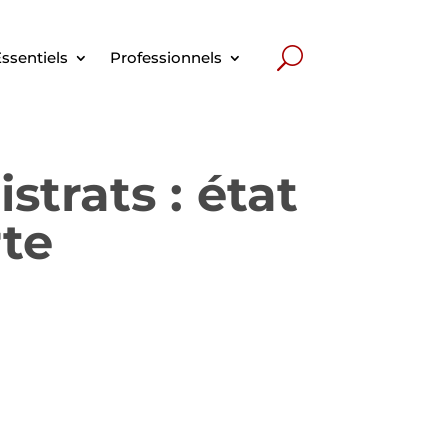
ssentiels
Professionnels
strats : état
rte