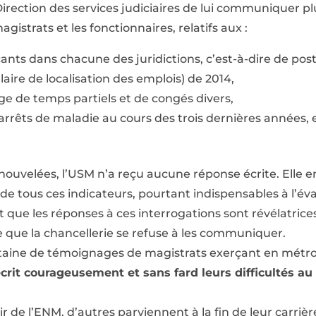
irection des services judiciaires de lui communiquer pl
gistrats et les fonctionnaires, relatifs aux :
nts dans chacune des juridictions, c’est-à-dire de pos
laire de localisation des emplois) de 2014,
 de temps partiels et de congés divers,
rrêts de maladie au cours des trois dernières années,
uvelées, l’USM n’a reçu aucune réponse écrite. Elle en
de tous ces indicateurs, pourtant indispensables à l’év
it que les réponses à ces interrogations sont révélatrice
 que la chancellerie se refuse à les communiquer.
ntaine de témoignages de magistrats exerçant en métro
crit courageusement et sans fard leurs difficultés au 
r de l’ENM, d’autres parviennent à la fin de leur carrièr