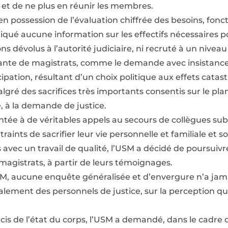
 et de ne plus en réunir les membres.
 en possession de l’évaluation chiffrée des besoins, fonct
qué aucune information sur les effectifs nécessaires 
ns dévolus à l’autorité judiciaire, ni recruté à un nivea
iante de magistrats, comme le demande avec insistance
cipation, résultant d’un choix politique aux effets catas
algré des sacrifices très importants consentis sur le pl
, à la demande de justice.
ntée à de véritables appels au secours de collègues su
traints de sacrifier leur vie personnelle et familiale et
s avec un travail de qualité, l’USM a décidé de poursuivre
 magistrats, à partir de leurs témoignages.
SM, aucune enquête généralisée et d’envergure n’a jama
alement des personnels de justice, sur la perception qu’
cis de l’état du corps, l’USM a demandé, dans le cadre 