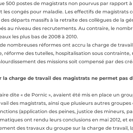
ue 500 postes de magistrats non pourvus par rapport à c
et les congés pour maladie. Les effectifs de magistrats
des départs massifs à la retraite des collègues de la 
ipés au niveau des recrutements. Au contraire, le nombr
veaux les plus bas de 2008 à 2010.
 de nombreuses réformes ont accru la charge de travail 
ire, réforme des tutelles, hospitalisation sous contrainte,
t alourdissement des missions soit compensé par des cr
r la charge de travail des magistrats ne permet pas d
affaire dite « de Pornic », avaient été mis en place un gro
vail des magistrats, ainsi que plusieurs autres groupes 
nctions (application des peines, justice des mineurs, pa
matiques ont rendu leurs conclusions en mai 2012, et e
ement des travaux du groupe sur la charge de travail, la