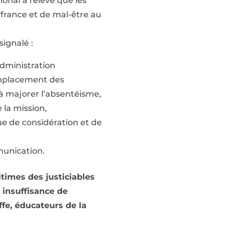
ional a relevé que les
france et de mal-être au
signalé :
 Administration
remplacement des
à majorer l’absentéisme,
 la mission,
e de considération et de
munication.
times des justiciables
insuffisance de
ffe, éducateurs de la