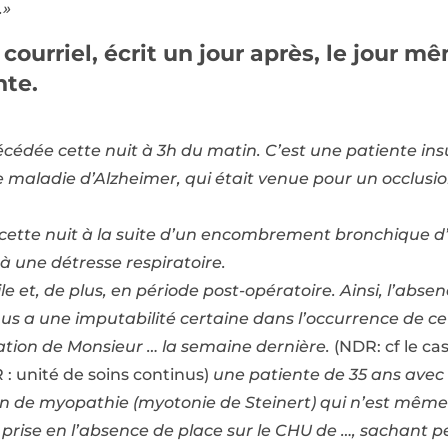
.»
courriel, écrit un jour après, le jour 
nte.
édée cette nuit à 3h du matin. C’est une patiente insu
 maladie d’Alzheimer, qui était venue pour un occlusio
 cette nuit à la suite d’un encombrement bronchique 
à une détresse respiratoire.
ile et, de plus, en période post-opératoire. Ainsi, l’abs
inus a une imputabilité certaine dans l’occurrence de 
ubation de Monsieur … la semaine dernière.
(NDR: cf le ca
 : unité de soins continus)
une patiente de 35 ans ave
ain de myopathie (myotonie de Steinert) qui n’est même
ai prise en l’absence de place sur le CHU de …, sachan