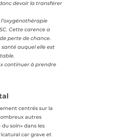
donc devoir la transférer
e l’oxygénothérapie
USC. Cette carence a
de perte de chance.
 santé auquel elle est
table.
eux continuer à prendre
tal
lement centrés sur la
e nombreux autres
du soin» dans les
ricatural car grave et