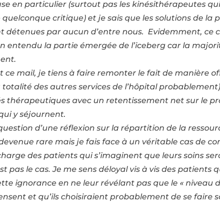
 en particulier (surtout pas les kinésithérapeutes qui
e quelconque critique) et je sais que les solutions de l
t détenues par aucun d’entre nous. Evidemment, ce cas
en entendu la partie émergée de l’iceberg car la majori
ment.
 ce mail, je tiens à faire remonter le fait de manière of
 totalité des autres services de l’hôpital probablemen
 thérapeutiques avec un retentissement net sur le pron
qui y séjournent.
estion d’une réflexion sur la répartition de la ressourc
 devenue rare mais je fais face à un véritable cas de con
harge des patients qui s’imaginent que leurs soins se
st pas le cas. Je me sens déloyal vis à vis des patients 
cette ignorance en ne leur révélant pas que le « niveau
pensent et qu’ils choisiraient probablement de se faire soi