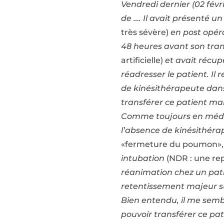
Vendredi dernier (02 fév
de …. Il avait présenté u
très sévère)
en post opéra
48 heures avant son trans
artificielle)
et avait récup
réadresser le patient. Il
de kinésithérapeute dans 
transférer ce patient mal
Comme toujours en médeci
l’absence de kinésithéra
«fermeture du poumon», 
intubation
(NDR : une repr
réanimation chez un patie
retentissement majeur su
Bien entendu, il me semb
pouvoir transférer ce pat