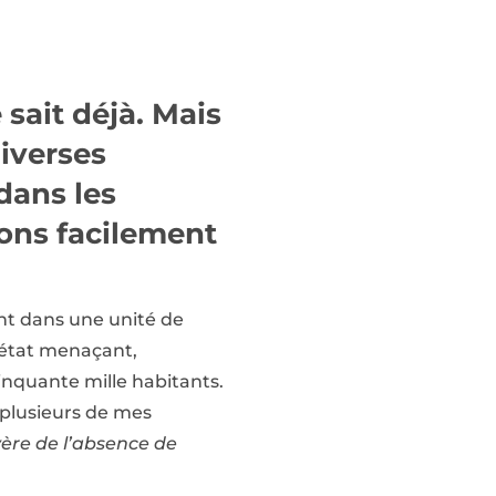
 sait déjà. Mais
diverses
dans les
sons facilement
ent dans une unité de
n état menaçant,
cinquante mille habitants.
 à plusieurs de mes
vère de l’absence de