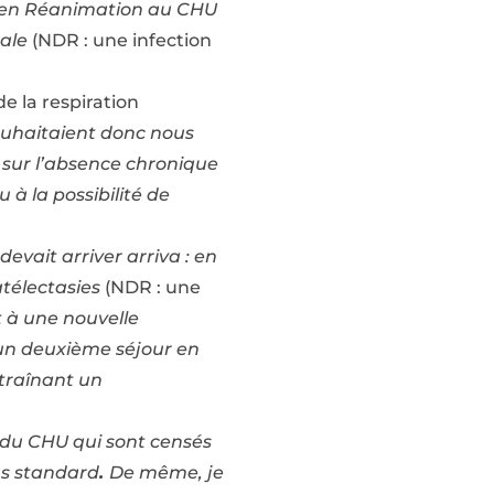
ur en Réanimation au CHU
rale
(NDR : une infection
de la respiration
ouhaitaient donc nous
s sur l’absence chronique
 à la possibilité de
vait arriver arriva : en
atélectasies
(NDR : une
t à une nouvelle
un deuxième séjour en
ntraînant un
s du CHU qui sont censés
nus standard
.
De même, je