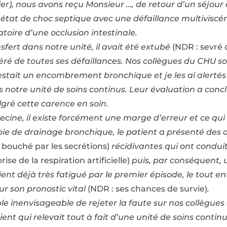
rier), nous avons reçu Monsieur …, de retour d’un séjo
n état de choc septique avec une défaillance multiviscé
toire d’une occlusion intestinale.
fert dans notre unité, il avait été extubé
(NDR : sevré 
éré de toutes ses défaillances. Nos collègues du CHU s
 restait un encombrement bronchique et je les ai alerté
notre unité de soins continus. Leur évaluation a conclu
gré cette carence en soin.
ne, il existe forcément une marge d’erreur et ce qui de
pie de drainage bronchique, le patient a présenté des 
bouché par les secrétions)
récidivantes qui ont condui
ise de la respiration artificielle)
puis, par conséquent, 
nt déjà très fatigué par le premier épisode, le tout e
r son pronostic vital
(NDR : ses chances de survie)
.
le inenvisageable de rejeter la faute sur nos collègue
ient qui relevait tout à fait d’une unité de soins conti