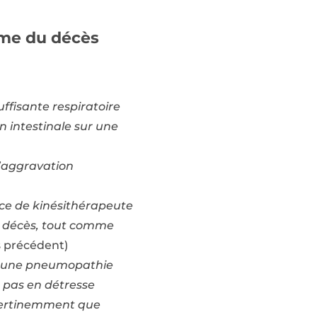
même du décès
ffisante respiratoire
n intestinale sur une
d’aggravation
ence de kinésithérapeute
ce décès, tout comme
s précédent)
c une pneumopathie
 pas en détresse
t pertinemment que