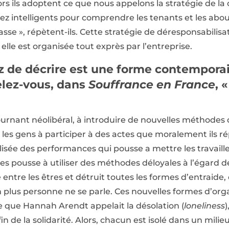
ors ils adoptent ce que nous appelons la stratégie de la
ssez intelligents pour comprendre les tenants et les abo
se », répètent-ils. Cette stratégie de déresponsabilis
, elle est organisée tout exprès par l’entreprise.
 de décrire est une forme contemporai
elez-vous, dans
Souffrance en France
, 
tournant néolibéral, à introduire de nouvelles méthodes 
 les gens à participer à des actes que moralement ils ré
alisée des performances qui pousse a mettre les travail
les pousse à utiliser des méthodes déloyales à l’égard d
entre les êtres et détruit toutes les formes d’entraide
fin plus personne ne se parle. Ces nouvelles formes d’org
e que Hannah Arendt appelait la désolation (
loneliness
)
n de la solidarité. Alors, chacun est isolé dans un milieu qu