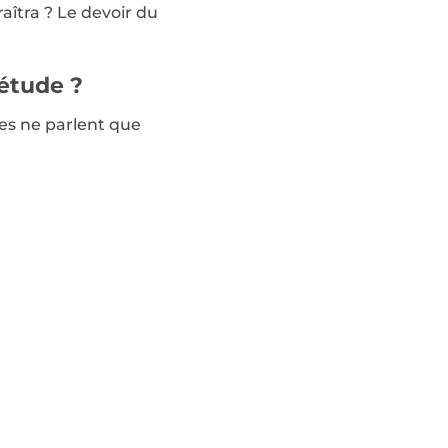
aîtra ? Le devoir du
iétude ?
ues ne parlent que