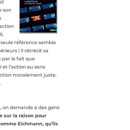
et
e son
n
action
l,
 seule référence semble
ieurs ! Il rétrécit sa
par le fait que
 et l’action au sens
 action moralement juste.
.
ces, on demande à des gens
e sur la raison pour
u comme Eichmann, qu’ils