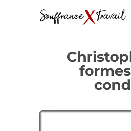
Christop
formes 
condu