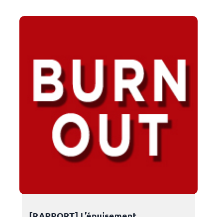
[RAPPORT] L’épuisement