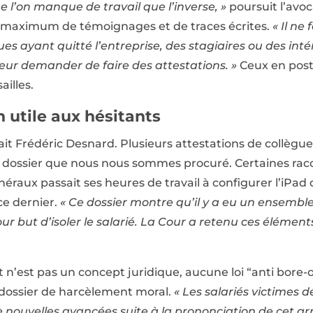
 l’on manque de travail que l’inverse, »
poursuit l’avoc
le maximum de témoignages et de traces écrites.
« Il ne
gues ayant quitté l’entreprise, des stagiaires ou des int
leur demander de faire des attestations. »
Ceux en post
ailles.
 utile aux hésitants
ait Frédéric Desnard. Plusieurs attestations de collègu
au dossier que nous nous sommes procuré. Certaines rac
éraux passait ses heures de travail à configurer l’iPad d
ce dernier.
« Ce dossier montre qu’il y a eu un ensembl
ur but d’isoler le salarié. La Cour a retenu ces élément
 n’est pas un concept juridique, aucune loi “anti bore-o
l dossier de harcèlement moral.
« Les salariés victimes d
e nouvelles avancées suite à la prononciation de cet ar