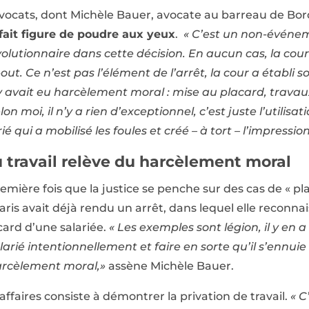
ocats, dont Michèle Bauer, avocate au barreau de Bord
 fait figure de poudre aux yeux
.
« C’est un non-événem
olutionnaire dans cette décision. En aucun cas, la cour
ut. Ce n’est pas l’élément de l’arrêt, la cour a établi 
y avait eu harcèlement moral : mise au placard, travau
lon moi, il n’y a rien d’exceptionnel, c’est juste l’utilisa
rié qui a mobilisé les foules et créé – à tort – l’impressi
u travail relève du harcèlement moral
remière fois que la justice se penche sur des cas de « pl
Paris avait déjà rendu un arrêt, dans lequel elle reconn
card d’une salariée.
« Les exemples sont légion, il y en 
larié intentionnellement et faire en sorte qu’il s’ennui
arcèlement moral,»
assène Michèle Bauer.
affaires consiste à démontrer la privation de travail.
« C